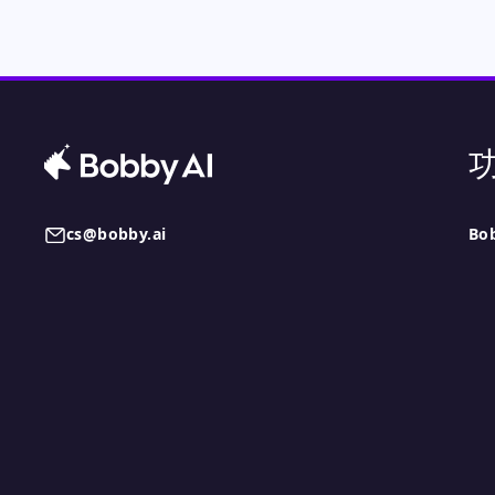
cs@bobby.ai
Bo