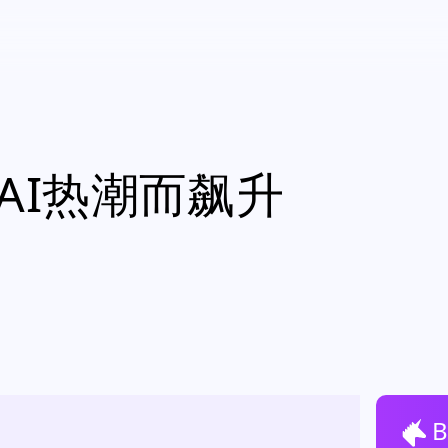
因AI热潮而飙升