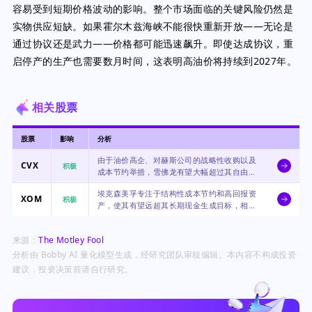
容易受到短期价格波动的影响。整个市场面临的关键风险仍然是
实物供应短缺。如果霍尔木兹海峡不能很快重新开放——无论是
通过协议还是武力——价格都可能迅速飙升。即使达成协议，重
启停产的生产也需要数月时间，这表明高油价将持续到2027年。
相关股票
股票
影响
分析
由于油价高企、对赫斯公司的战略性收购以及
CVX
积极
成本节约举措，雪佛龙有望大幅超过其自由现
金流目标，但其股价表现却落后于原油价格的
埃克森美孚专注于结构性成本节约和高回报资
上涨。
XOM
积极
产，使其有望远超其长期现金生成目标，相对
于油价走势，其当前估值具有吸引力。
来源：
The Motley Fool
分析由 Bobby AI 量化模型生成，经研究团队审核编辑。本内容不构成投资
建议，投资决策前请自行研究。