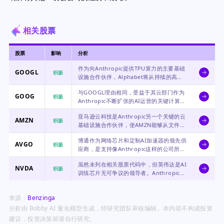
相关股票
股票
影响
分析
作为向Anthropic提供TPU算力的主要基础
GOOGL
积极
设施合作伙伴，Alphabet将从持续的高水
平AI计算需求中受益，尽管直接的财务影响
与GOOGL理由相同，受益于其云部门作为
可能是渐进的。
GOOG
积极
Anthropic不断扩张的AI运营的关键计算提
供商的角色。
亚马逊云科技是Anthropic另一个关键的云
AMZN
积极
基础设施合作伙伴，使AMZN能够从文件中
强调的巨额AI相关支出中分得一杯羹。
博通作为网络芯片和定制AI加速器的领先供
AVGO
积极
应商，是支持像Anthropic这样的公司所需
的超大规模数据中心建设的核心受益者。
虽然未列在相关股票代码中，但英伟达是AI
NVDA
积极
训练芯片无可争议的领导者。Anthropic庞
大的基础设施支出是NVDA硬件需求在整个
行业持续的直接指标。
来源：
Benzinga
分析由 Bobby AI 量化模型生成，经研究团队审核编辑。本内容不构成投资
建议，投资决策前请自行研究。