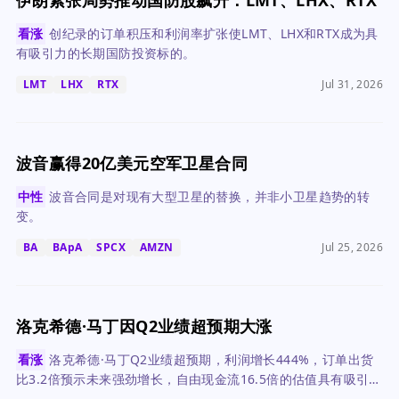
伊朗紧张局势推动国防股飙升：LMT、LHX、RTX
看涨
创纪录的订单积压和利润率扩张使LMT、LHX和RTX成为具
有吸引力的长期国防投资标的。
LMT
LHX
RTX
Jul 31, 2026
波音赢得20亿美元空军卫星合同
中性
波音合同是对现有大型卫星的替换，并非小卫星趋势的转
变。
BA
BApA
SPCX
AMZN
Jul 25, 2026
洛克希德·马丁因Q2业绩超预期大涨
看涨
洛克希德·马丁Q2业绩超预期，利润增长444%，订单出货
比3.2倍预示未来强劲增长，自由现金流16.5倍的估值具有吸引
力。