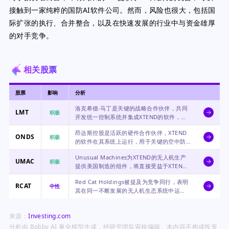
接触到一家纯粹的国防AI软件公司。然而，风险也很大，包括国
际扩张的执行、合并整合，以及在快速发展的行业中与资金雄厚
的对手竞争。
相关股票
股票
影响
分析
洛克希德·马丁是关键的战略合作伙伴，共同
LMT
积极
开发统一控制系统并集成XTEND的软件，这
可能增强洛克希德在自主系统市场的产品供
昂达斯控股是活跃的硬件合作伙伴，XTEND
应。
ONDS
积极
的软件在其系统上运行，用于关键的空中防
御应用，使其定位在一个高需求的利基市
Unusual Machines为XTEND的无人机生产
场。
UMAC
积极
提供美国制造的组件，将直接受益于XTEND
制造规模的扩大和合同赢取。
Red Cat Holdings被提及为竞争同行，表明
RCAT
中性
其在同一不断发展的无人机生态系统中运
营，但XTEND此消息对其直接影响尚不明
确。
来源：
Investing.com
分析由 Bobby AI 量化模型生成，经研究团队审核编辑。本内容不构成投资