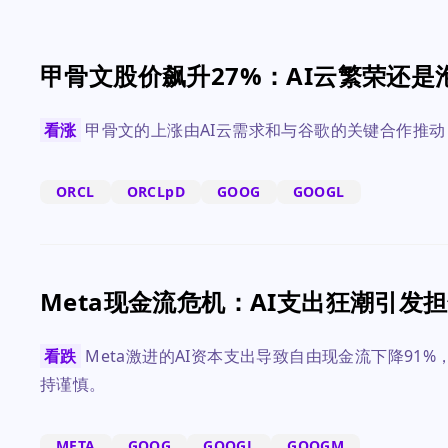
甲骨文股价飙升27%：AI云繁荣还是
看涨
甲骨文的上涨由AI云需求和与谷歌的关键合作推
ORCL
ORCLpD
GOOG
GOOGL
Meta现金流危机：AI支出狂潮引发
看跌
Meta激进的AI资本支出导致自由现金流下降9
持谨慎。
META
GOOG
GOOGL
GOOGM