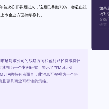
7年首次公开募股以来，该股已暴跌79%，突显出该
如果
场对
的上市企业方面持续挣扎。
交媒
研究
其竞
为一
更审
明市场对该公司的战略方向和盈利路径持续持怀
将其视为一个案例研究，警示了在Meta和
于META的持有者而言，此消息可被视为一个轻
慎且更具商业可行性的策略。