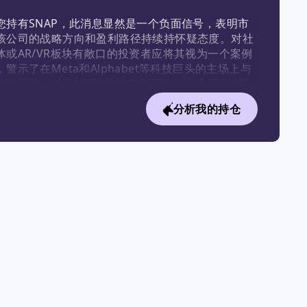
您持有SNAP，此消息显然是一个负面信号，表明市
该公司的战略方向和盈利路径持续持怀疑态度。对社
体或AR/VR板块有敞口的投资者应将其视为一个案例
，警示了在Meta和Alphabet等科技巨头的主场上与
争的风险。对于META的持有者而言，此消息可被视
个轻微的正面信号，肯定了其对同一新兴技术采取的
分析我的持仓
慎且更具商业可行性的策略。