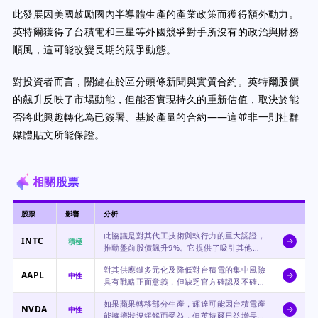
此發展因美國鼓勵國內半導體生產的產業政策而獲得額外動力。
英特爾獲得了台積電和三星等外國競爭對手所沒有的政治與財務
順風，這可能改變長期的競爭動態。
對投資者而言，關鍵在於區分頭條新聞與實質合約。英特爾股價
的飆升反映了市場動能，但能否實現持久的重新估值，取決於能
否將此興趣轉化為已簽署、基於產量的合約——這並非一則社群
媒體貼文所能保證。
相關股票
股票
影響
分析
此協議是對其代工技術與執行力的重大認證，
INTC
積極
推動盤前股價飆升9%。它提供了吸引其他客
戶的信譽，並與強大的政府支持保持一致。
對其供應鏈多元化及降低對台積電的集中風險
AAPL
中性
具有戰略正面意義，但缺乏官方確認及不確定
的協議範圍，抑制了其立即影響。
如果蘋果轉移部分生產，輝達可能因台積電產
NVDA
中性
能擁擠狀況緩解而受益，但英特爾日益增長的