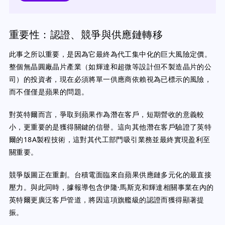
重要性：認證、競爭與供應鏈轉移
此事之所以重要，是因為它最終為代工集中化的巨大風險定價。
整個無晶圓廠晶片產業（如輝達和超微等設計但不製造晶片的公
司）的投資者，現在必須將單一供應商依賴視為已標示的風險，
而不僅僅是蘋果的問題。
對英特爾而言，爭取到蘋果作為潛在客戶，短期營收的意義較
小，更重要的是獲得關鍵的信譽。這向其他潛在客戶驗證了英特
爾的18A製程技術，這對其代工部門吸引業務並最終實現盈利至
關重要。
競爭版圖正在重劃。台積電面臨來自蘋果供應鏈多元化的最直接
壓力。與此同時，據報導包含伊隆·馬斯克和輝達相關事業在內的
英特爾更廣泛客戶管道，將因這項旗艦級的認證而獲得顯著提
振。