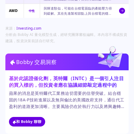
代工能力也為其製造需求提供了未來的競爭替
與輝達類似，可能在台積電面臨的產能壓力得
代方案。
AMD
中性
到緩解。其在先進製程節點上與台積電的穩定
關係，使其在產業轉變中保持穩固地位。
來源：
Investing.com
分析由 Bobby AI 量化模型生成，經研究團隊審核編輯。本內容不構成投資
建議，投資決策前請自行研究。
Bobby 交易洞察
基於此認證催化劑，英特爾（INTC）是一個引人注目
的買入標的，但投資者應在協議細節敲定過程中的任
何回調時分批買入。
蘋果的消息是英特爾代工業務迫切需要的信譽突破。結合穩
固的18A-P技術進展以及無與倫比的美國政府支持，通往代工
盈利的道路更加清晰。主要風險仍在於執行力以及將興趣轉
化為正式合約。
和 Bobby 聊聊