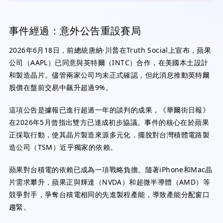
事件經過：意外公告重設賽局
2026年6月18日，前總統唐納·川普在Truth Social上宣布，蘋果
公司（AAPL）已同意與英特爾（INTC）合作，在美國本土設計
和製造晶片。儘管兩家公司均未正式確認，但此消息推動英特爾
股價在盤前交易中飆升超過9%。
這項公告是據報已進行超過一年的談判的成果，《華爾街日報》
在2026年5月曾指出雙方已達成初步協議。事件的核心在於蘋果
正採取行動，使其晶片製造來源多元化，擺脫對台灣積體電路製
造公司（TSM）近乎獨家的依賴。
蘋果對台積電的依賴已成為一項戰略負擔。隨著iPhone和Mac晶
片需求攀升，蘋果正與輝達（NVDA）和超微半導體（AMD）等
競爭對手，爭奪台積電相同的先進製程產能，導致產能分配窗口
趨緊。