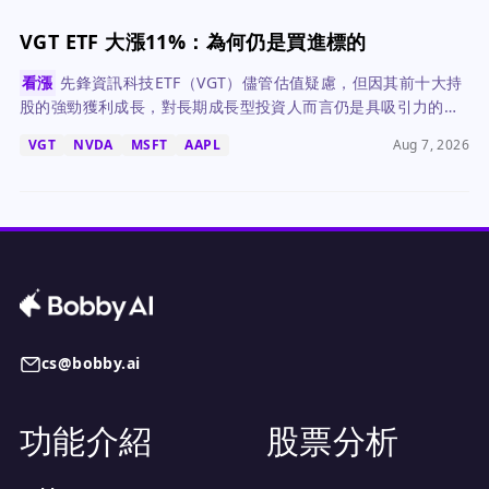
VGT ETF 大漲11%：為何仍是買進標的
看漲
先鋒資訊科技ETF（VGT）儘管估值疑慮，但因其前十大持
股的強勁獲利成長，對長期成長型投資人而言仍是具吸引力的買
進標的。
VGT
NVDA
MSFT
AAPL
Aug 7, 2026
cs@bobby.ai
功能介紹
股票分析