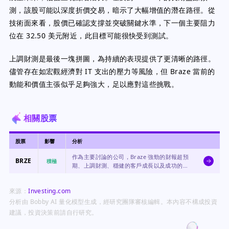
測，該股可能以深度折價交易，暗示了大幅增值的潛在路徑。從
技術面來看，股價已確認支撐並突破關鍵水準，下一個主要阻力
位在 32.50 美元附近，此目標可能很快受到測試。
上調財測是最後一塊拼圖，為持續的表現提供了更清晰的路徑。
儘管存在如宏觀經濟對 IT 支出的壓力等風險，但 Braze 當前的
動能和價值主張似乎足夠強大，足以應對這些挑戰。
相關股票
股票
影響
分析
作為主要討論的公司，Braze 強勁的財報超預
BRZE
積極
期、上調財測、穩健的客戶成長以及成功的人
工智慧整合，都是其股價的直接正面催化劑。
來源：
Investing.com
分析由 Bobby AI 量化模型生成，經研究團隊審核編輯。本內容不構成投資
建議，投資決策前請自行研究。