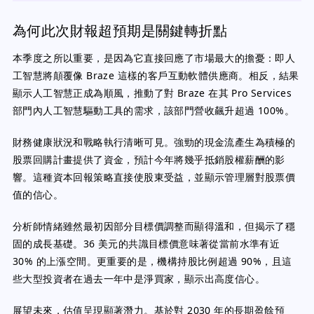
為何此次財報超預期是關鍵轉折點
本季度之所以重要，是因為它直接回應了市場最大的擔憂：即人
工智慧將顛覆像 Braze 這樣的客戶互動軟體供應商。相反，結果
顯示人工智慧正成為順風，推動了對 Braze 在其 Pro Services
部門內人工智慧驅動工具的需求，該部門營收飆升超過 100%。
財務健康狀況和戰略執行清晰可見。強勁的現金流產生為積極的
股票回購計畫提供了資金，預計今年將幾乎抵銷股權薪酬的影
響。這種資本回報策略直接使股東受益，並顯示管理層對股票價
值的信心。
分析師情緒雖然最初因部分目標價調整而顯得溫和，但揭示了穩
固的成長基礎。36 美元的共識目標價意味著從當前水準有近
30% 的上漲空間。更重要的是，機構持股比例超過 90%，且這
些大型投資者在過去一年中是淨買家，顯示出高度信心。
展望未來，估值呈現顯著潛力。基於對 2030 年的長期盈餘預