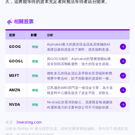
久，這將能等待的資本充足者與無法等待者區分開來。
相關股票
股票
影響
分析
Alphabet龐大的廣告現金流為其積極的AI
GOOG
積極
基礎設施投資提供了燃料，使其能夠直接在
運算規模和資本部署速度上競爭。
與GOOG相同，Alphabet的雙層股權結構
GOOGL
積極
並未削弱其戰略優勢：強大的現金生成能力
為其在資本密集的AI基礎設施競賽中的關鍵
微軟多元的現金流以及早期在其雲端和軟體
角色提供了資金。
MSFT
積極
堆疊中整合AI，賦予其顯著的資源和一個封
閉市場，可將資本部署到可擴展的運算基礎
亞馬遜的AWS部門是一個現金引擎，為大規
設施中。
AMZN
積極
模資料中心擴張提供了資金手段，並能在AI
堆疊的基礎設施即服務層面積極競爭。
Nvidia位於需求的核心，其硬體是每個擴張
NVDA
積極
AI運算能力的主要科技公司不可或缺的基礎
供應商。
來源：
Investing.com
分析由 Bobby AI 量化模型生成，經研究團隊審核編輯。本內容不構成投資
建議，投資決策前請自行研究。