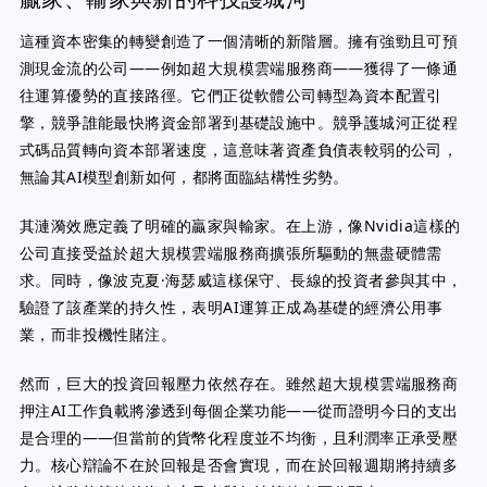
這種資本密集的轉變創造了一個清晰的新階層。擁有強勁且可預
測現金流的公司——例如超大規模雲端服務商——獲得了一條通
往運算優勢的直接路徑。它們正從軟體公司轉型為資本配置引
擎，競爭誰能最快將資金部署到基礎設施中。競爭護城河正從程
式碼品質轉向資本部署速度，這意味著資產負債表較弱的公司，
無論其AI模型創新如何，都將面臨結構性劣勢。
其漣漪效應定義了明確的贏家與輸家。在上游，像Nvidia這樣的
公司直接受益於超大規模雲端服務商擴張所驅動的無盡硬體需
求。同時，像波克夏·海瑟威這樣保守、長線的投資者參與其中，
驗證了該產業的持久性，表明AI運算正成為基礎的經濟公用事
業，而非投機性賭注。
然而，巨大的投資回報壓力依然存在。雖然超大規模雲端服務商
押注AI工作負載將滲透到每個企業功能——從而證明今日的支出
是合理的——但當前的貨幣化程度並不均衡，且利潤率正承受壓
力。核心辯論不在於回報是否會實現，而在於回報週期將持續多