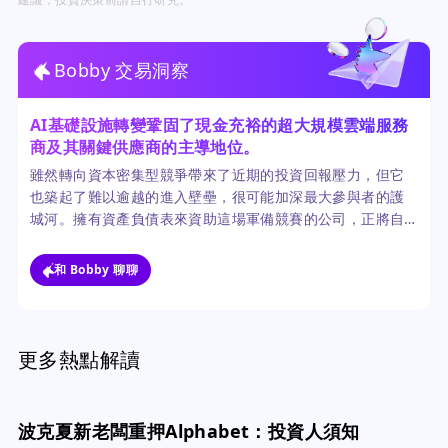
Bobby 交易洞察
AI基礎設施轉變鞏固了現金充裕的超大規模雲端服務
商及其關鍵供應商的主導地位。
雖然轉向資本密集型競爭帶來了近期的投資回報壓力，但它
也築起了難以逾越的進入壁壘，很可能加深最大參與者的護
城河。擁有資產負債表來資助這場軍備競賽的公司，正將自
己定位為控制下一個經濟時代的基礎公用事業：運算能力。
像波克夏這樣的長期資本參與，表明這是一個結構性而非週
和 Bobby 聊聊
期性的變化。
更多熱點解讀
波克夏新老闆重押Alphabet：投資人須知