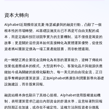
資本大轉向
Alphabet近期獲得波克夏·海瑟威參與的融資行動，凸顯了一個
根本性的市場轉變。AI基礎設施支出已不再是可自由支配的成
本，而是定義科技巨頭競爭實力的主要機制。這不僅僅是籌資的
故事；更是關於這些資本如何直接轉化為實體運算優勢，促使投
資者將AI重新定價為一場工業產能競賽，而非軟體週期。
此一轉變正將企業現金流轉化為有形的運算能力，逆轉了傳統科
技業低邊際成本的模式。大型資料中心、客製化晶片與能源供應
鏈如今成為關鍵的規模化驅動力。每一美元的自由現金流，正日
益爭奪稀缺的運算資源，正如Alphabet將廣告利潤重新導向基礎
設施建設，而非股東回報。
融資結構本身也顯示了其雄心規模。Alphabet使用股權連結機
制，表明運算需求已超出內部資金的舒適水準，這意味著對回報
的預期正在加速，或存在不確定性。這種方法與投資者分擔風