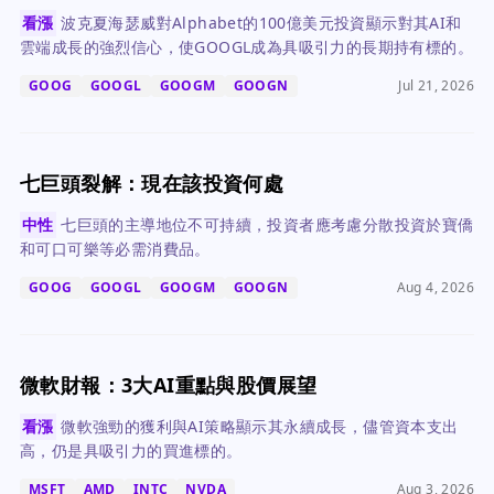
看漲
波克夏海瑟威對Alphabet的100億美元投資顯示對其AI和
雲端成長的強烈信心，使GOOGL成為具吸引力的長期持有標的。
GOOG
GOOGL
GOOGM
GOOGN
Jul 21, 2026
七巨頭裂解：現在該投資何處
中性
七巨頭的主導地位不可持續，投資者應考慮分散投資於寶僑
和可口可樂等必需消費品。
GOOG
GOOGL
GOOGM
GOOGN
Aug 4, 2026
微軟財報：3大AI重點與股價展望
看漲
微軟強勁的獲利與AI策略顯示其永續成長，儘管資本支出
高，仍是具吸引力的買進標的。
MSFT
AMD
INTC
NVDA
Aug 3, 2026