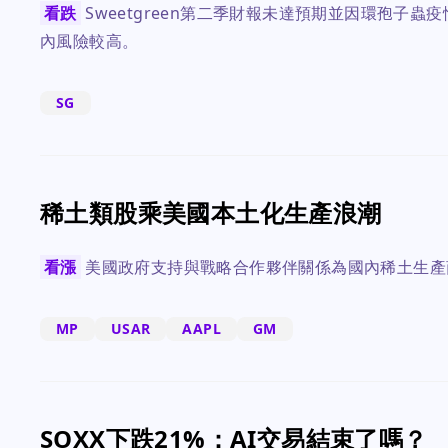
看跌
Sweetgreen第二季財報未達預期並因環孢子
內風險較高。
SG
稀土類股乘美國本土化生產浪潮
看漲
美國政府支持與戰略合作夥伴關係為國內稀土生產
MP
USAR
AAPL
GM
SOXX下跌21%：AI交易結束了嗎？