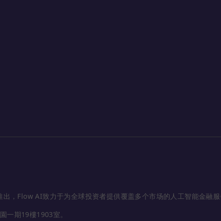
w AI推出，Flow AI致力于为全球投资者提供覆盖多个市场的人工智能金融
利園一期19樓1903室。