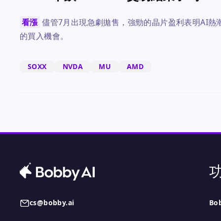
看漲
儘管7月出現急劇拋售，強勁的晶片盈利表明AI
的買入機會。
SOXX
NVDA
MU
AMD
cs@bobby.ai
Bo