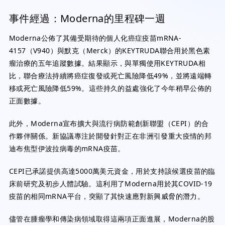
事件經過：Moderna的里程碑一週
Moderna公佈了其備受期待的個人化癌症疫苗mRNA-
4157（V940）與默克（Merck）的KEYTRUDA聯合用於黑色素
瘤治療的五年追蹤數據。結果顯示，與單獨使用KEYTRUDA相
比，聯合療法持續將癌症復發或死亡風險降低49%，並將遠端轉
移或死亡風險降低59%。這些持久的益處強化了今年稍早公佈的
正面數據。
此外，Moderna宣布擴大與流行病防範創新聯盟（CEPI）的合
作夥伴關係。新協議專注於開發針對正在非洲引發重大疫情的邦
迪布焦型伊波拉病毒的mRNA疫苗。
CEPI已承諾提供高達5000萬美元資金，用於支持該候選疫苗的臨
床前研究及初步人體試驗。這利用了Moderna用於其COVID-19
疫苗的相同mRNA平台，突顯了其快速應對新興威脅的潛力。
儘管在腫瘤學和傳染病領域取得這兩項正面進展，Moderna的股