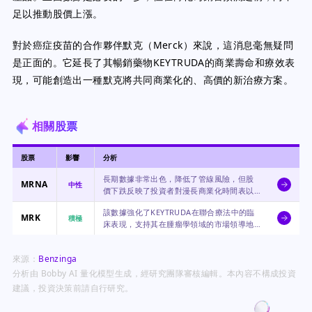
足以推動股價上漲。
對於癌症疫苗的合作夥伴默克（Merck）來說，這消息毫無疑問
是正面的。它延長了其暢銷藥物KEYTRUDA的商業壽命和療效表
現，可能創造出一種默克將共同商業化的、高價的新治療方案。
相關股票
股票
影響
分析
長期數據非常出色，降低了管線風險，但股
MRNA
中性
價下跌反映了投資者對漫長商業化時間表以
及缺乏近期催化劑的不耐煩。
該數據強化了KEYTRUDA在聯合療法中的臨
MRK
積極
床表現，支持其在腫瘤學領域的市場領導地
位，並為未來的新營收來源鋪平道路。
來源：
Benzinga
分析由 Bobby AI 量化模型生成，經研究團隊審核編輯。本內容不構成投資
建議，投資決策前請自行研究。