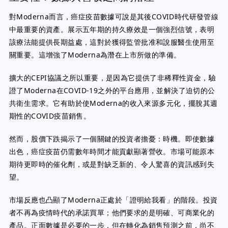
對Moderna而言，癌症疫苗數據可說是其後COVID時代研發管線
中最重要的資產。展示五年期的持久療效是一個強烈信號，表明
該療法能提供長期益處，這對於獲得監管批准和說服醫生使用至
關重要。這增強了Moderna為潛在上市所做的準備。
擴大的CEPI協議之所以重要，是因為它提供了非稀釋性資金，驗
證了Moderna在COVID-19之外的平台應用，並解決了迫切的公
共衛生需求。它有助於使Moderna的收入來源多元化，擺脫其週
期性的COVID疫苗銷售。
然而，股價下跌揭示了一個關鍵的投資者擔憂：時機。即使數據
出色，癌症疫苗仍需數年時間才能貢獻顯著營收。市場可能原本
期待更即時的催化劑，或是對缺乏新的、令人驚喜的資訊感到失
望。
市場反應也凸顯了Moderna正處於「證明給我看」的階段。投資
者不再為疫情時代的承諾買單；他們要求的是明確、可商業化的
產品。正面數據是必要的一步，但在轉化為銷售預測之前，尚不