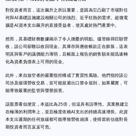
對投資者而言，這次飆升之所以重要，是因為它凸顯了市場對任
何與AI基礎設施建設相關公司的強烈、近乎狂熱的需求。超微電
腦是AI資本支出飆升的直接受益者，使其處於熱門產業中。
然而，其基礎財務數據揭示了令人擔憂的弱點。儘管錄得巨額營
收，該公司卻難以收回現金。其庫存與應收帳款正在膨脹，這表
明其與客戶的議價能力薄弱，且帳面上報告的銷售額未能迅速轉
化為資產負債表上可用的現金。
此外，來自放空者的嚴重指控構成了實質性風險。他們指控該公
司涉及循環營收交易，並可能規避出口禁令規則，如果屬實，可
能導致嚴重的監管與聲譽損害。
該股票看似便宜，本益比為25倍，但這具有誤導性。其業務建立
在極薄的利潤率上，並且極度依賴AI支出的持續高速增長。此資
本支出週期的任何放緩都可能導致營收崩潰，使得當前估值對長
期投資者而言岌岌可危。