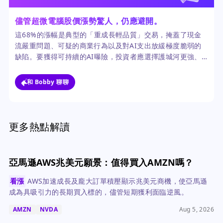
儘管超微電腦股價漲勢驚人，仍應避開。
這68%的漲幅是典型的「重成長輕品質」交易，掩蓋了現金
流嚴重問題、可疑的商業行為以及對AI支出放緩極度脆弱的
缺陷。要獲得可持續的AI曝險，投資者應選擇護城河更強、
資產負債表更乾淨的公司。
和 Bobby 聊聊
更多熱點解讀
亞馬遜AWS兆美元願景：值得買入AMZN嗎？
看漲
AWS加速成長及龐大訂單積壓顯示兆美元商機，使亞馬遜
成為具吸引力的長期買入標的，儘管短期獲利面臨逆風。
AMZN
NVDA
Aug 5, 2026