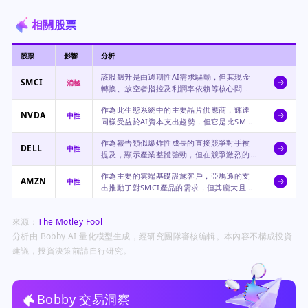
相關股票
股票
影響
分析
該股飆升是由週期性AI需求驅動，但其現金
SMCI
消極
轉換、放空者指控及利潤率依賴等核心問
題，使其基本面薄弱且風險高。
作為此生態系統中的主要晶片供應商，輝達
NVDA
中性
同樣受益於AI資本支出趨勢，但它是比SMCI
更具主導地位且財務狀況更穩健的企業。
作為報告類似爆炸性成長的直接競爭對手被
DELL
中性
提及，顯示產業整體強勁，但在競爭激烈的
硬體領域同樣面臨利潤壓力。
作為主要的雲端基礎設施客戶，亞馬遜的支
AMZN
中性
出推動了對SMCI產品的需求，但其龐大且多
元化的業務使其較不依賴任何單一供應商。
來源：
The Motley Fool
分析由 Bobby AI 量化模型生成，經研究團隊審核編輯。本內容不構成投資
建議，投資決策前請自行研究。
Bobby 交易洞察