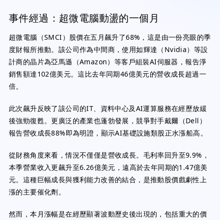
事件經過：超微電腦動盪的一個月
超微電腦（SMCI）股價在五月飆升了68%，這是由一份亮眼的季
度財報所推動。該公司作為中間商，使用如輝達（Nvidia）等設
計商的晶片為亞馬遜（Amazon）等客戶組裝AI伺服器，報告淨
銷售額達102億美元。這比去年同期46億美元的營收成長超過一
倍。
此次飆升反映了該公司的IT、資料中心及AI運算服務在經歷放緩
後強勁復甦。更廣泛的產業也蓬勃發展，競爭對手戴爾（Dell）
報告營收成長88%即為明證，顯示AI基礎設施類股正水漲船高。
從財務角度來看，情況不僅僅是營收成長。毛利率回升至9.9%，
本季營業收入更飆升至6.26億美元，遠高於去年同期的1.47億美
元。這種巨幅成長與獲利能力改善的結合，是推動股價戲劇性上
漲的主要催化劑。
然而，本月漲幅是在經歷顯著波動歷史後出現的，包括重大的價