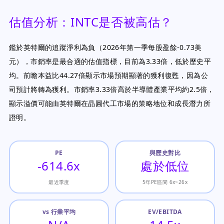
估值分析：INTC是否被高估？
鑑於英特爾的追蹤淨利為負（2026年第一季每股盈餘-0.73美
元），市銷率是最合適的估值指標，目前為3.33倍，低於歷史平
均。前瞻本益比44.27倍顯示市場預期顯著的獲利復甦，因為公
司預計將轉為獲利。市銷率3.33倍高於半導體產業平均約2.5倍，
顯示溢價可能由英特爾在晶圓代工市場的策略地位和成長潛力所
證明。
PE
與歷史對比
-614.6x
處於低位
最近季度
5年PE區間 6x~26x
vs 行業平均
EV/EBITDA