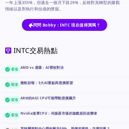
一年上漲355%，但過去一個月下跌29%，反映對其轉型的樂觀
情緒以及對執行和估值的懷疑。
問問 Bobby：INTC 現在值得買嗎？
INTC交易熱點
AMD vs 晟碟：AI營收對決
看漲
微軟財報：3大AI重點與股價展望
看漲
ARM的AGI CPU可能帶動股價飆升
看漲
Nvidia進軍CPU：伺服器市場的遊戲規則改變者
看漲
英特爾資料中心營收飆升59%，股價卻暴跌：怎麼回事？