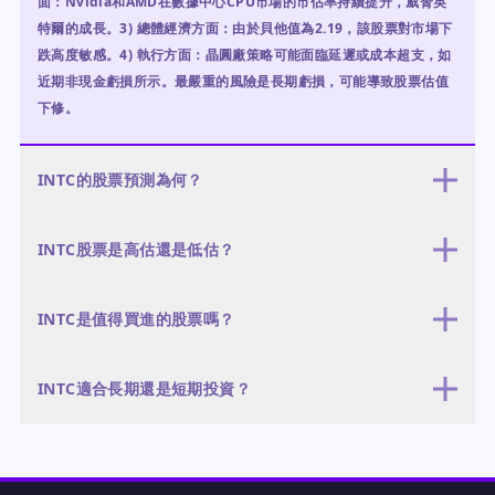
面：Nvidia和AMD在數據中心CPU市場的市佔率持續提升，威脅英
特爾的成長。3) 總體經濟方面：由於貝他值為2.19，該股票對市場下
跌高度敏感。4) 執行方面：晶圓廠策略可能面臨延遲或成本超支，如
近期非現金虧損所示。最嚴重的風險是長期虧損，可能導致股票估值
下修。
INTC的股票預測為何？
12個月預測基於三種情境：牛市情境（30%機率）目標價為140至
INTC股票是高估還是低估？
200美元，由晶圓廠成功執行和數據中心成長驅動。基準情境（50%
機率）目標價為100至130美元，成長溫和且晶圓廠持續虧損。熊市情
英特爾的估值好壞參半：市銷率3.33倍高於產業平均約2.5倍，顯示溢
境（20%機率）目標價為74至90美元，若競爭壓力和資本支出問題阻
INTC是值得買進的股票嗎？
價，但前瞻本益比44倍偏高，反映市場對未來獲利的預期。股價位於
礙轉型。最可能的情境是基準情境，股價接近分析師平均目標價
52週區間的63.4%，顯示並非處於高點。與自身歷史相比，市銷率低
115.27美元。
對於風險承受度高且投資期限長的投資人而言，英特爾是好的買進標
於歷史平均，可能顯示相對過去被低估。然而，負的追蹤每股盈餘使
INTC適合長期還是短期投資？
的，因為相對於分析師平均目標價115.27美元有27.8%的上漲空間。
傳統本益比比較困難。市場已反映顯著復甦，因此股票並不便宜，但
然而，該股票並非沒有風險：前瞻本益比44倍和負的自由現金流（過
若轉型成功，可能屬合理估值。
鑑於其轉型性質和高波動性（貝他值2.19），英特爾更適合長期投資
去十二個月-31.2億美元）顯示市場已反映轉型成功。若您相信英特爾
（3至5年）。短期交易風險高，因為過去一個月下跌29%，且股票對
的晶圓廠策略和數據中心成長，該股票可能是值得的投資，但需準備
市場情緒敏感。公司的成長階段和負獲利使其成為對晶圓廠和數據中