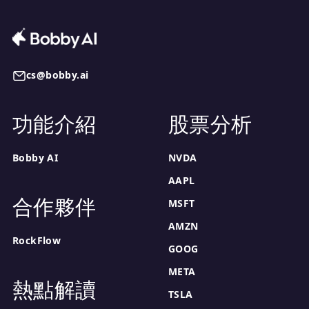
面對波動。對於保守投資人，可能最好等待更多獲利證據。
心市場的投機性長期押注。建議最低持有期為3年，以讓轉型發揮效
果。
cs@bobby.ai
功能介紹
股票分析
Bobby AI
NVDA
AAPL
合作夥伴
MSFT
AMZN
RockFlow
GOOG
META
熱點解讀
TSLA