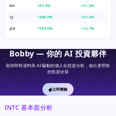
6m
+97.3%
+11.3%
1y
+389.0%
+21.5%
ytd
+153.5%
+12.7%
Bobby — 你的 AI 投資夥伴
取得即時資料與 AI 驅動的個人化投資分析，做出更明智
的投資決策
立即體驗
INTC 基本面分析