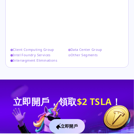
Client Computing Group
Data Center Group
Intel Foundry Services
Other Segments
Intersegment Eliminations
立即開戶，領取
$2 TSLA
！
立即開戶