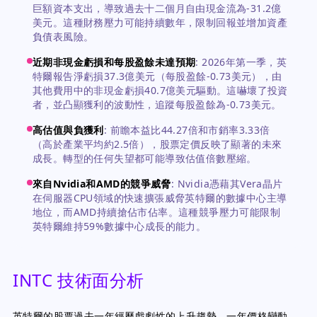
巨額資本支出，導致過去十二個月自由現金流為-31.2億
美元。這種財務壓力可能持續數年，限制回報並增加資產
負債表風險。
近期非現金虧損和每股盈餘未達預期
:
2026年第一季，英
特爾報告淨虧損37.3億美元（每股盈餘-0.73美元），由
其他費用中的非現金虧損40.7億美元驅動。這嚇壞了投資
者，並凸顯獲利的波動性，追蹤每股盈餘為-0.73美元。
高估值與負獲利
:
前瞻本益比44.27倍和市銷率3.33倍
（高於產業平均約2.5倍），股票定價反映了顯著的未來
成長。轉型的任何失望都可能導致估值倍數壓縮。
來自Nvidia和AMD的競爭威脅
:
Nvidia憑藉其Vera晶片
在伺服器CPU領域的快速擴張威脅英特爾的數據中心主導
地位，而AMD持續搶佔市佔率。這種競爭壓力可能限制
英特爾維持59%數據中心成長的能力。
INTC 技術面分析
英特爾的股票過去一年經歷戲劇性的上升趨勢，一年價格變動