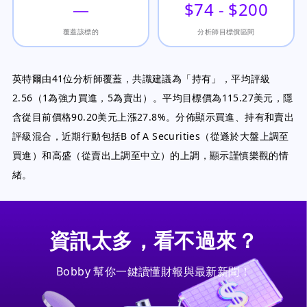
—
$74 - $200
覆蓋該標的
分析師目標價區間
英特爾由41位分析師覆蓋，共識建議為「持有」，平均評級
2.56（1為強力買進，5為賣出）。平均目標價為115.27美元，隱
含從目前價格90.20美元上漲27.8%。分佈顯示買進、持有和賣出
評級混合，近期行動包括B of A Securities（從遜於大盤上調至
買進）和高盛（從賣出上調至中立）的上調，顯示謹慎樂觀的情
緒。
資訊太多，看不過來？
Bobby 幫你一鍵讀懂財報與最新新聞！