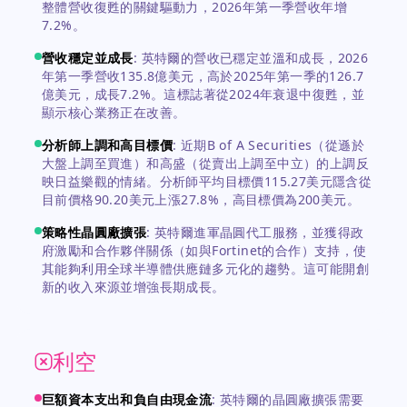
整體營收復甦的關鍵驅動力，2026年第一季營收年增
7.2%。
營收穩定並成長
:
英特爾的營收已穩定並溫和成長，2026
年第一季營收135.8億美元，高於2025年第一季的126.7
億美元，成長7.2%。這標誌著從2024年衰退中復甦，並
顯示核心業務正在改善。
分析師上調和高目標價
:
近期B of A Securities（從遜於
大盤上調至買進）和高盛（從賣出上調至中立）的上調反
映日益樂觀的情緒。分析師平均目標價115.27美元隱含從
目前價格90.20美元上漲27.8%，高目標價為200美元。
策略性晶圓廠擴張
:
英特爾進軍晶圓代工服務，並獲得政
府激勵和合作夥伴關係（如與Fortinet的合作）支持，使
其能夠利用全球半導體供應鏈多元化的趨勢。這可能開創
新的收入來源並增強長期成長。
利空
巨額資本支出和負自由現金流
:
英特爾的晶圓廠擴張需要