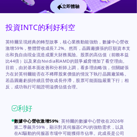
立即體驗
投資INTC的利好利空
英特爾呈現經典的轉型故事，核心業務動能強勁，數據中心營收
激增59%，整體營收成長7.2%。然而，晶圓廠擴張的巨額資本支
出和負自由現金流造成重大財務風險。股票的高估值（前瞻本益
比44倍）以及來自Nvidia和AMD的競爭威脅增加了看空理由。
目前，由於基本面改善和分析師上調，看多理由略強，但關鍵張
力在於英特爾能否在不稀釋股東價值的情況下執行晶圓廠策略。
若晶圓廠虧損持續且營收成長停滯，股票可能面臨嚴重下行；相
反，成功執行可能證明溢價估值合理。
利好
數據中心營收激增59%
:
英特爾的數據中心營收在2026年
第二季飆升59%，顯示對其伺服器CPU的強勁需求，以及
在AI驅動的伺服器市場中可能獲得市佔率。此成長是公司