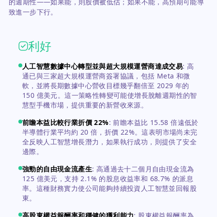
的週期性——如果能，則股價被低估；如果不能，高預期可能導
致進一步下行。
利好
人工智慧數據中心轉型並與超大規模運營商達成交易
:
高
通已與三家超大規模運營商簽署協議，包括 Meta 和微
軟，並將長期數據中心營收目標幾乎翻倍至 2029 年的
150 億美元。這一策略性轉變可能使增長脫離週期性的智
慧型手機市場，提供重要的新營收來源。
前瞻本益比較行業折價 22%
:
前瞻本益比 15.58 倍遠低於
半導體行業平均約 20 倍，折價 22%。這表明市場尚未完
全反映人工智慧增長潛力，如果執行成功，則提供了安全
邊際。
強勁的自由現金流產生
:
高通過去十二個月自由現金流為
125 億美元，支持 2.1% 的股息收益率和 68.7% 的派息
率。這種財務實力使公司能夠持續投資人工智慧並回報股
東。
高股東權益報酬率和穩健的獲利能力
:
股東權益報酬率為