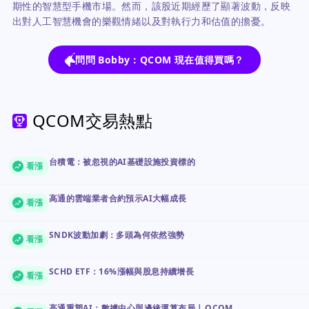
期性的智慧型手機市場。然而，該股近期經歷了顯著波動，反映
出對人工智慧機會的樂觀情緒以及對執行力和估值的擔憂。
問問 Bobby：QCOM 現在值得買嗎？
QCOM交易熱點
台積電：被忽視的AI基礎設施投資標的
看漲
高通的雲端業者合約預示AI大幅成長
看漲
SNDK波動加劇：多頭為何依然強勢
看漲
SCHD ETF：16%漲幅與股息持續增長
看漲
高通重塑AI：數據中心與邊緣運算布局 | QCOM