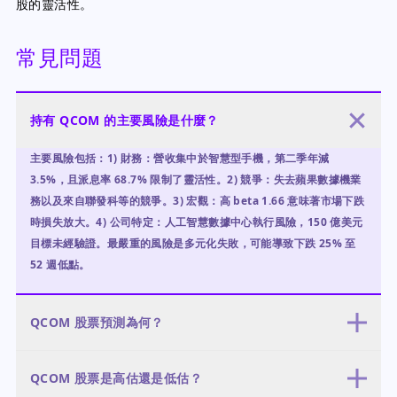
股的靈活性。
常見問題
持有 QCOM 的主要風險是什麼？
主要風險包括：1) 財務：營收集中於智慧型手機，第二季年減
3.5%，且派息率 68.7% 限制了靈活性。2) 競爭：失去蘋果數據機業
務以及來自聯發科等的競爭。3) 宏觀：高 beta 1.66 意味著市場下跌
時損失放大。4) 公司特定：人工智慧數據中心執行風險，150 億美元
目標未經驗證。最嚴重的風險是多元化失敗，可能導致下跌 25% 至
52 週低點。
QCOM 股票預測為何？
我們的 12 個月預測基本情境為 180-210 美元（45% 機率），與分析
QCOM 股票是高估還是低估？
師平均 196.27 美元一致。看多情境目標 220-260 美元（30% 機