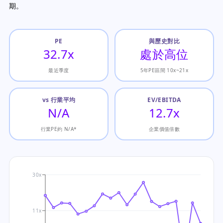
期。
PE
與歷史對比
32.7x
處於高位
最近季度
5年PE區間 10x~21x
vs 行業平均
EV/EBITDA
N/A
12.7x
行業PE約 N/A*
企業價值倍數
30x
11x