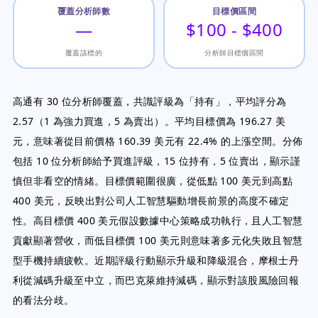
覆蓋分析師數
目標價區間
—
$100 - $400
覆蓋該標的
分析師目標價區間
高通有 30 位分析師覆蓋，共識評級為「持有」，平均評分為
2.57（1 為強力買進，5 為賣出）。平均目標價為 196.27 美
元，意味著從目前價格 160.39 美元有 22.4% 的上漲空間。分佈
包括 10 位分析師給予買進評級，15 位持有，5 位賣出，顯示謹
慎但非看空的情緒。目標價範圍很廣，從低點 100 美元到高點
400 美元，反映出對公司人工智慧驅動增長前景的高度不確定
性。高目標價 400 美元假設數據中心策略成功執行，且人工智慧
貢獻顯著營收，而低目標價 100 美元則意味著多元化失敗且智慧
型手機持續疲軟。近期評級行動顯示升級和降級混合，摩根士丹
利從減碼升級至中立，而巴克萊維持減碼，顯示對該股風險回報
的看法分歧。