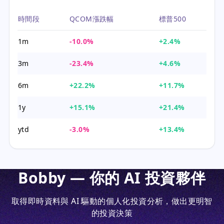
時間段
QCOM漲跌幅
標普500
1m
-10.0%
+2.4%
3m
-23.4%
+4.6%
6m
+22.2%
+11.7%
1y
+15.1%
+21.4%
ytd
-3.0%
+13.4%
Bobby — 你的 AI 投資夥伴
取得即時資料與 AI 驅動的個人化投資分析，做出更明智
的投資決策