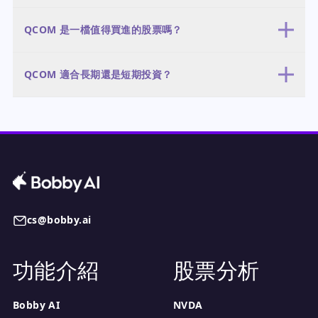
率），如果人工智慧營收加速；看空情境則為 120-150 美元（25%
以前瞻基礎來看，QCOM 被低估，本益比 15.58 倍 vs. 行業平均 20
機率），如果執行失敗。最可能的情境是溫和增長，股價接近平均目
QCOM 是一檔值得買進的股票嗎？
倍，折價 22%。然而，追蹤本益比 32.67 倍接近其歷史區間高端，表
標價，假設人工智慧舉措取得進展但不會爆發。
明市場預期獲利將顯著增長。市銷率 4.09 倍和 EV/EBITDA 12.71 倍
QCOM 相對於分析師平均目標價 196.27 美元有 22.4% 的上漲空
也低於行業常態。總體而言，如果人工智慧增長實現，估值合理；如
QCOM 適合長期還是短期投資？
間，但近期營收下滑和高波動性（beta 1.66）使其成為風險較高的買
果未能實現，則可能被視為高估。
進。前瞻本益比 15.58 倍相對行業具有吸引力，但追蹤本益比 32.67
QCOM 更適合長期投資（3-5 年），因為其高 beta（1.66）和近期
倍表明預期較高。對於相信人工智慧數據中心故事的 3-5 年投資者來
營收下滑。短期交易風險較高，過去三個月下跌 26.8% 且波動性大。
說，可能是好的買進，但不適合尋求穩定性的投資者。該股對大多數
人工智慧數據中心機會是一個多年故事，投資者應為波動做好準備。
人而言是「持有」，但對積極增長投資者而言是「買進」。
2.1% 的股息收益率在等待增長實現時提供了一些收入。
cs@bobby.ai
功能介紹
股票分析
Bobby AI
NVDA