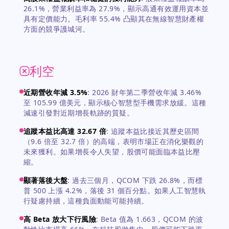
26.1%，營業利益率為 27.9%，顯示高通有效運用資本並
具有定價能力。毛利率 55.4% 凸顯其在無線智慧財產權
方面的競爭護城河。
利空
近期營收年減 3.5%
:
2026 財年第二季營收年減 3.46%
至 105.99 億美元，顯示核心智慧型手機需求放緩。這種
減速引發對近期增長軌跡的質疑。
追蹤本益比高達 32.67 倍
:
追蹤本益比接近其歷史區間
（9.6 倍至 32.7 倍）的高端，表明市場正在消化樂觀的
未來獲利。如果增長令人失望，股價可能面臨本益比壓
縮。
顯著落後大盤
:
過去三個月，QCOM 下跌 26.8%，而標
普 500 上漲 4.2%，落後 31 個百分點。如果人工智慧執
行疑慮持續，這種負面動能可能持續。
高 Beta 放大下行風險
:
Beta 值為 1.663，QCOM 的波