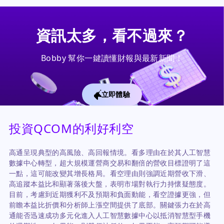
資訊太多，看不過來？
Bobby 幫你一鍵讀懂財報與最新新聞！
立即體驗
投資QCOM的利好利空
高通呈現典型的高風險、高回報情境。看多理由在於其人工智慧
數據中心轉型，超大規模運營商交易和翻倍的營收目標證明了這
一點，這可能改變其增長格局。看空理由則強調近期營收下滑、
高追蹤本益比和顯著落後大盤，表明市場對執行力持懷疑態度。
目前，考慮到近期獲利不及預期和負面動能，看空證據更強，但
前瞻本益比折價和分析師上漲空間提供了底部。關鍵張力在於高
通能否迅速成功多元化進入人工智慧數據中心以抵消智慧型手機